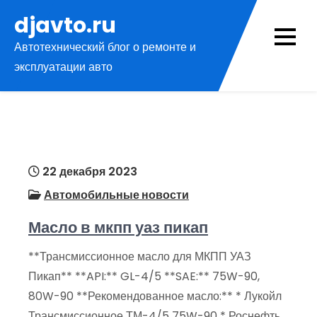
Перейти
djavto.ru
к
Автотехнический блог о ремонте и
содержимому
эксплуатации авто
22 декабря 2023
Автомобильные новости
Масло в мкпп уаз пикап
**Трансмиссионное масло для МКПП УАЗ
Пикап** **API:** GL-4/5 **SAE:** 75W-90,
80W-90 **Рекомендованное масло:** * Лукойл
Трансмиссионное ТМ-4/5 75W-90 * Роснефть