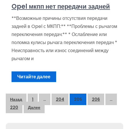
Opel мкпп нет передачи задней
**Возможные причины отсутствия передачи
задней в Opel с МКПП:** **Проблемы с рычагом
переключения передач:** * Ослабление или
поломка кулисы рычага переключения передач *
Неисправность или износ соединений между
рычагом и
Читайте далее
Пагинация
Назад
1
…
204
205
206
…
записей
220
Далее