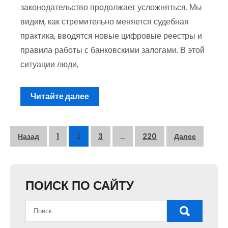
законодательство продолжает усложняться. Мы
видим, как стремительно меняется судебная
практика, вводятся новые цифровые реестры и
правила работы с банковскими залогами. В этой
ситуации люди,
Читайте далее
Пагинация
Назад
1
2
3
…
220
Далее
записей
ПОИСК ПО САЙТУ