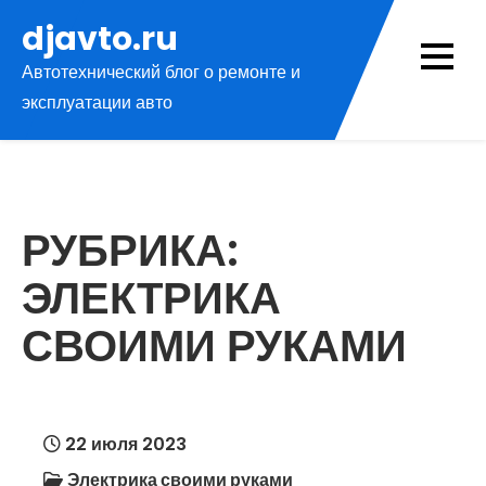
Перейти
djavto.ru
к
Автотехнический блог о ремонте и
содержимому
эксплуатации авто
РУБРИКА:
ЭЛЕКТРИКА
СВОИМИ РУКАМИ
22 июля 2023
Электрика своими руками